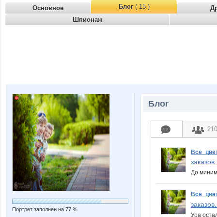
Блог
( 15 )
Основное
Д
Шпионаж
Блог
21
Все_цве
заказов
До миним
Все_цве
заказов
Портрет заполнен на 77 %
Ура оста