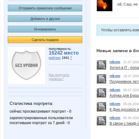
ой, Саш, не 
Отправить приватное сообщение
Добавить в друзья
Игнорировать
Чтобы оставлять ко
Сделать подарок
популярность:
Новые записи в бл
16242 место
рейтинг
1941
?
nikom
21.07.202
Хотел в IT - поп
Как получить
nikom
18.07.202
уровень?
Полдневное лет
nikom
08.07.202
Азбука для Бура
Статистика портрета:
nikom
05.06.202
К Дню русского 
сейчас просматривают портрет - 0
nikom
зарегистрированные пользователи
05.06.202
посетившие портрет за 7 дней - 0
В связи с пмэф-