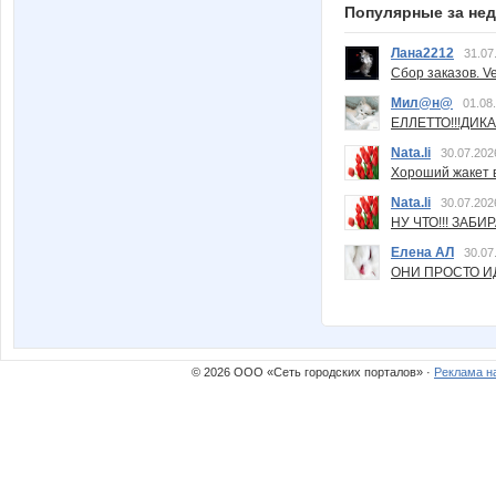
Популярные за не
Лана2212
31.07
Сбор заказов. Ve
Мил@н@
01.08
ЕЛЛЕТТО!!!ДИК
Nata.li
30.07.202
Хороший жакет вс
Nata.li
30.07.202
НУ ЧТО!!! ЗАБИ
Елена АЛ
30.07
ОНИ ПРОСТО ИД
© 2026 ООО «Сеть городских порталов» ·
Реклама н