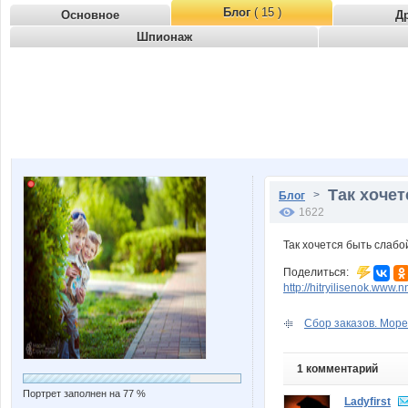
Блог
( 15 )
Основное
Д
Шпионаж
Так хочет
>
Блог
1622
Так хочется быть слабой 
Поделиться:
http://hitryilisenok.www.
Сбор заказов. Море 
1 комментарий
Портрет заполнен на 77 %
Ladyfirst